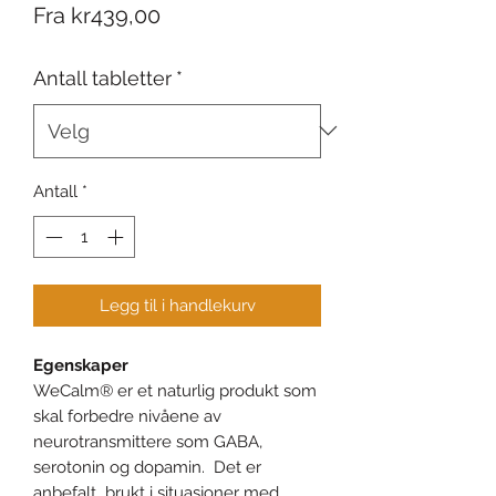
Salgspris
Fra
kr439,00
Antall tabletter
*
Antall
*
Legg til i handlekurv
Egenskaper
WeCalm® er et naturlig produkt som
skal forbedre nivåene av
neurotransmittere som GABA,
serotonin og dopamin. Det er
anbefalt brukt i situasjoner med