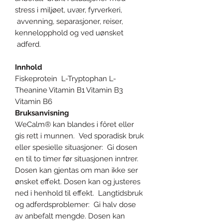
stress i miljøet, uvær, fyrverkeri,
avvenning, separasjoner, reiser,
kennelopphold og ved uønsket
adferd.
Innhold
Fiskeprotein L-Tryptophan L-
Theanine Vitamin B1 Vitamin B3
Vitamin B6
Bruksanvisning
WeCalm® kan blandes i fôret eller
gis rett i munnen. Ved sporadisk bruk
eller spesielle situasjoner: Gi dosen
en til to timer før situasjonen inntrer.
Dosen kan gjentas om man ikke ser
ønsket effekt. Dosen kan og justeres
ned i henhold til effekt. Langtidsbruk
og adferdsproblemer: Gi halv dose
av anbefalt mengde. Dosen kan