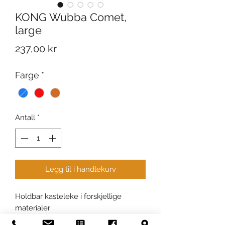
KONG Wubba Comet,
large
Pris
237,00 kr
Farge
*
Antall
*
Legg til i handlekurv
Holdbar kasteleke i forskjellige
materialer
Leke i TPR gummi med flagrende