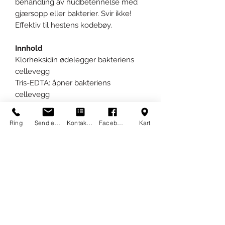
behandling av hudbetennelse med
gjærsopp eller bakterier. Svir ikke!
Effektiv til hestens kodebøy.
Innhold
Klorheksidin ødelegger bakteriens
cellevegg
Tris-EDTA: åpner bakteriens
cellevegg
Sink glukonat: fremmer regenerasjon
av hudcellene, bidrar til sårheling
Ring
Send epost
Kontaktskjema
Facebook
Kart
Glyserin: fuktighetsgivende og gjør
huden myk
Klimbazol: effektiv mot sopp
Bruksanvisning
Huden renses en til to ganger daglig
ved å stryke mot hårlaget. Ikke skyll!
Lukk forpakningen godt etter bruk
slik at servietter ikke tørker ut.