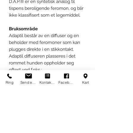
D.A.P.® er en syntetisk analog til
tispens beroligende feromon, og blir
ikke klassifisert som et legemiddel.
Bruksområde
Adaptil består av en diffuser og en
beholder med feromoner som kan
plugges direkte i en stikkontakt.
Adaptil diffuseren plasseres i det
rommet hunden oppholder seg
oftest ved f.eks.:
- Tilvenning til nye omgivelser
Ring
Send epost
Kontaktskjema
Facebook
Kart
- Besøk hos veterinær/hospitalisering
- Plassering på kennel
- Uvanlige og uforutsigbare
situasjoner
Dosering
Oppholder hunden seg i flere rom og
arealet overstiger 50-70 kvm