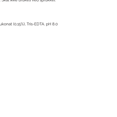
Skal ikke brukes ved sprukket
ukonat (0,15%), Tris-EDTA. pH 8.0