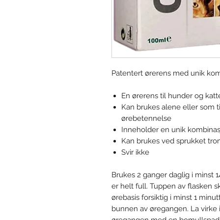
Patentert ørerens med unik kom
En ørerens til hunder og kat
Kan brukes alene eller som t
ørebetennelse
Inneholder en unik kombinasj
Kan brukes ved sprukket tro
Svir ikke
Brukes 2 ganger daglig i minst 1
er helt full. Tuppen av flasken s
ørebasis forsiktig i minst 1 minu
bunnen av øregangen. La virke i 