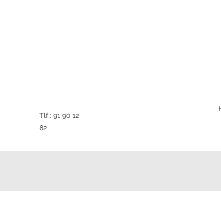
Tlf.: 91 90 12
82