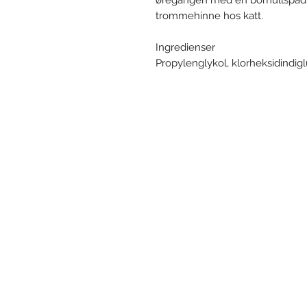
øregangen med en bomullspad. 
trommehinne hos katt.
Ingredienser
Propylenglykol, klorheksidindigl