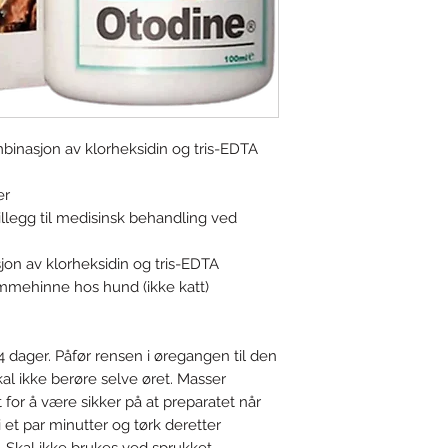
binasjon av klorheksidin og tris-EDTA
ter
illegg til medisinsk behandling ved
on av klorheksidin og tris-EDTA
mmehinne hos hund (ikke katt)
4 dager. Påfør rensen i øregangen til den
kal ikke berøre selve øret. Masser
tt for å være sikker på at preparatet når
et par minutter og tørk deretter