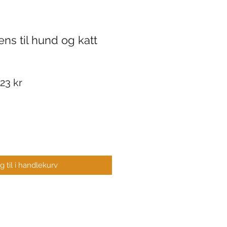
ns til hund og katt
ig
Salgspris
23 kr
 til i handlekurv