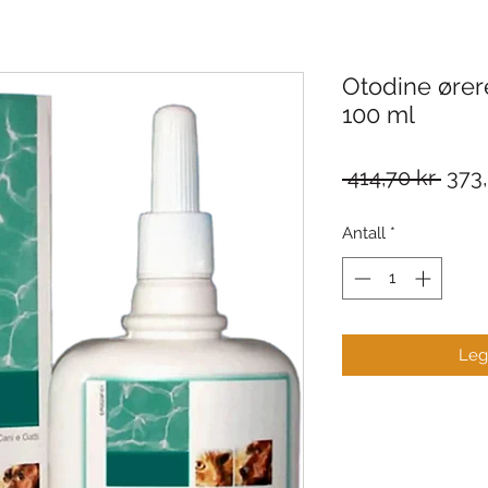
Otodine ørere
100 ml
Vanl
 414,70 kr 
373,
pris
Antall
*
Legg